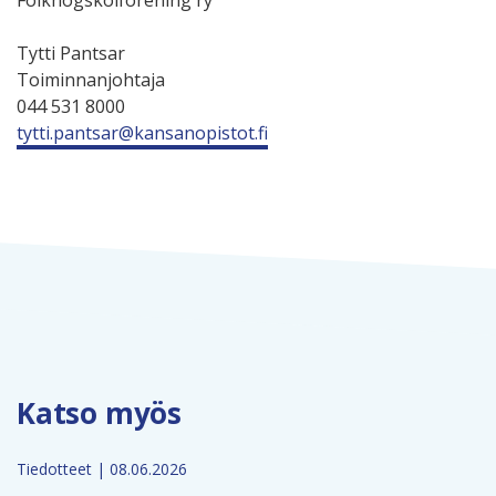
Folkhögskolförening ry
Tytti Pantsar
Toiminnanjohtaja
044 531 8000
tytti.pantsar@kansanopistot.fi
Katso myös
Tiedotteet | 08.06.2026