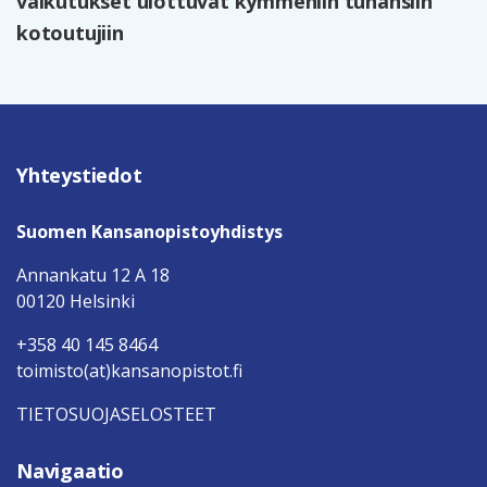
vaikutukset ulottuvat kymmeniin tuhansiin
kotoutujiin
Yhteystiedot
Suomen Kansanopistoyhdistys
Annankatu 12 A 18
00120 Helsinki
+358 40 145 8464
toimisto(at)kansanopistot.fi
TIETOSUOJASELOSTEET
Navigaatio