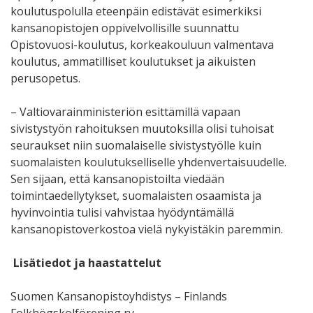
koulutuspolulla eteenpäin edistävät esimerkiksi
kansanopistojen oppivelvollisille suunnattu
Opistovuosi-koulutus, korkeakouluun valmentava
koulutus, ammatilliset koulutukset ja aikuisten
perusopetus.
– Valtiovarainministeriön esittämillä vapaan
sivistystyön rahoituksen muutoksilla olisi tuhoisat
seuraukset niin suomalaiselle sivistystyölle kuin
suomalaisten koulutukselliselle yhdenvertaisuudelle.
Sen sijaan, että kansanopistoilta viedään
toimintaedellytykset, suomalaisten osaamista ja
hyvinvointia tulisi vahvistaa hyödyntämällä
kansanopistoverkostoa vielä nykyistäkin paremmin.
Lisätiedot ja haastattelut
Suomen Kansanopistoyhdistys – Finlands