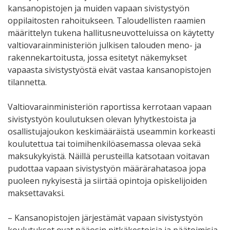
kansanopistojen ja muiden vapaan sivistystyön
oppilaitosten rahoitukseen. Taloudellisten raamien
määrittelyn tukena hallitusneuvotteluissa on käytetty
valtiovarainministeriön julkisen talouden meno- ja
rakennekartoitusta, jossa esitetyt näkemykset
vapaasta sivistystyöstä eivät vastaa kansanopistojen
tilannetta.
Valtiovarainministeriön raportissa kerrotaan vapaan
sivistystyön koulutuksen olevan lyhytkestoista ja
osallistujajoukon keskimääräistä useammin korkeasti
koulutettua tai toimihenkilöasemassa olevaa sekä
maksukykyistä. Näillä perusteilla katsotaan voitavan
pudottaa vapaan sivistystyön määrärahatasoa jopa
puoleen nykyisestä ja siirtää opintoja opiskelijoiden
maksettavaksi.
– Kansanopistojen järjestämät vapaan sivistystyön