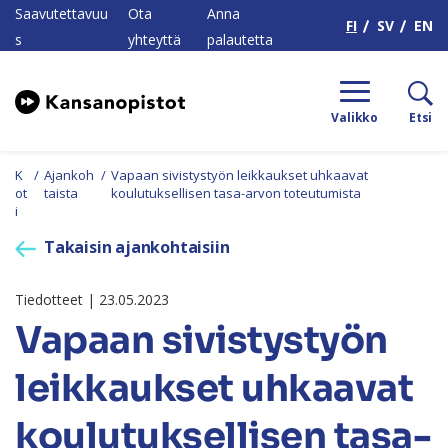
H
Saavutettavuu
Ota
Anna
FI
SV
EN
s
yhteyttä
palautetta
Valikko
Etsi
K
/
Ajankoh
/
Vapaan sivistystyön leikkaukset uhkaavat
ot
taista
koulutuksellisen tasa-arvon toteutumista
i
Takaisin ajankohtaisiin
Tiedotteet | 23.05.2023
Vapaan sivistystyön
leikkaukset uhkaavat
koulutuksellisen tasa-