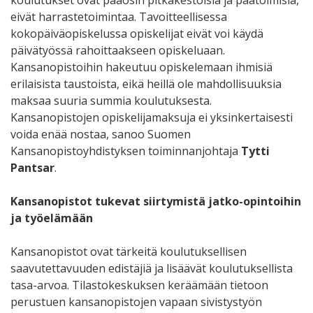
koulutukset ovat pääosin pitkäkestoisia ja päätoimisia,
eivät harrastetoimintaa. Tavoitteellisessa
kokopäiväopiskelussa opiskelijat eivät voi käydä
päivätyössä rahoittaakseen opiskeluaan.
Kansanopistoihin hakeutuu opiskelemaan ihmisiä
erilaisista taustoista, eikä heillä ole mahdollisuuksia
maksaa suuria summia koulutuksesta.
Kansanopistojen opiskelijamaksuja ei yksinkertaisesti
voida enää nostaa, sanoo Suomen
Kansanopistoyhdistyksen toiminnanjohtaja
Tytti
Pantsar
.
Kansanopistot tukevat siirtymistä jatko-opintoihin
ja työelämään
Kansanopistot ovat tärkeitä koulutuksellisen
saavutettavuuden edistäjiä ja lisäävät koulutuksellista
tasa-arvoa. Tilastokeskuksen keräämään tietoon
perustuen kansanopistojen vapaan sivistystyön