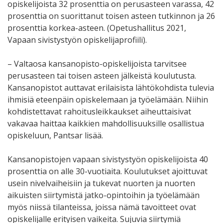
opiskelijoista 32 prosenttia on perusasteen varassa, 42
prosenttia on suorittanut toisen asteen tutkinnon ja 26
prosenttia korkea-asteen. (Opetushallitus 2021,
Vapaan sivistystyön opiskelijaprofiili).
– Valtaosa kansanopisto-opiskelijoista tarvitsee
perusasteen tai toisen asteen jälkeistä koulutusta.
Kansanopistot auttavat erilaisista lähtökohdista tulevia
ihmisiä eteenpäin opiskelemaan ja työelämään. Niihin
kohdistettavat rahoitusleikkaukset aiheuttaisivat
vakavaa haittaa kaikkien mahdollisuuksille osallistua
opiskeluun, Pantsar lisää.
Kansanopistojen vapaan sivistystyön opiskelijoista 40
prosenttia on alle 30-vuotiaita. Koulutukset ajoittuvat
usein nivelvaiheisiin ja tukevat nuorten ja nuorten
aikuisten siirtymistä jatko-opintoihin ja työelämään
myös niissä tilanteissa, joissa nämä tavoitteet ovat
opiskelijalle erityisen vaikeita. Sujuvia siirtymiä