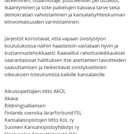
laskeminen, osaamisvaje, puutteelliset perustaidot,
ikääntyminen ja sote-palvelujen kasvava tarve sekä
demokratian vahvistaminen ja kansalaisyhteiskunnan
elinvoimaisuuden varmistaminen.
Järjestöt korostavat, että vapaan sivistystyön
koulutuksissa näihin haasteisiin vastataan hyvin ja
kustannustehokkaasti. Kaavaillut rahoitusleikkaukset
vaarantaisivat hallituksen itse asettamien tavoitteiden
saavuttamisen ja heikentävät sivistyksellisten
oikeuksien toteutumista kaikille kansalaisille.
Aikuisopettajien liitto AKOL
Akava
Bildningsalliansen
Finlands svenska lärarförbund FSL
Kansalaisopistojen liitto KoL ry
Suomen Kansanopistoyhdistys ry