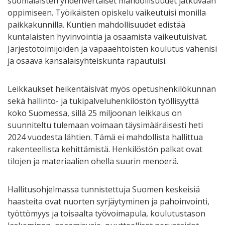
suomalaisten yhdenvertaiset mahdollisuudet jatkuvaan
oppimiseen. Työikäisten opiskelu vaikeutuisi monilla
paikkakunnilla. Kuntien mahdollisuudet edistää
kuntalaisten hyvinvointia ja osaamista vaikeutuisivat.
Järjestötoimijoiden ja vapaaehtoisten koulutus vähenisi
ja osaava kansalaisyhteiskunta rapautuisi.
Leikkaukset heikentäisivät myös opetushenkilökunnan
sekä hallinto- ja tukipalveluhenkilöstön työllisyyttä
koko Suomessa, sillä 25 miljoonan leikkaus on
suunniteltu tulemaan voimaan täysimääräisesti heti
2024 vuodesta lähtien. Tämä ei mahdollista hallittua
rakenteellista kehittämistä. Henkilöstön palkat ovat
tilojen ja materiaalien ohella suurin menoerä.
Hallitusohjelmassa tunnistettuja Suomen keskeisiä
haasteita ovat nuorten syrjäytyminen ja pahoinvointi,
työttömyys ja toisaalta työvoimapula, koulutustason