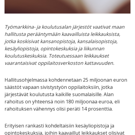
Työmarkkina- ja koulutusalan järjestöt vaativat maan
hallitusta perääntymään kaavailluista leikkauksista,
jotka koskisivat kansanopistoja, kansalaisopistoja,
kesäyliopistoja, opintokeskuksia ja liikunnan
koulutuskeskuksia. Toteutuessaan leikkaukset
vaarantaisivat oppilaitosverkoston kattavuuden.
Hallitusohjelmassa kohdennetaan 25 miljoonan euron
säästöt vapaan sivistystyön oppilaitoksiin, jotka
järjestävät koulutusta kaikille suomalaisille. Alan
rahoitus on yhteensä noin 180 miljoonaa euroa, eli
rahoituksen vähennys olisi peräti 14 prosenttia.
Erityisen rankasti kohdeltaisiin kesäyliopistoja ja
opintokeskuksia, joihin kaavaillut leikkaukset olisivat