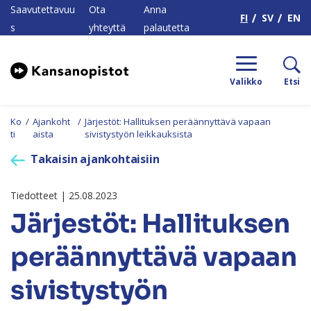
H
Saavutettavuu
Ota
Anna
FI
SV
EN
s
yhteyttä
palautetta
Valikko
Etsi
Ko
/
Ajankoht
/
Järjestöt: Hallituksen peräännyttävä vapaan
ti
aista
sivistystyön leikkauksista
Takaisin ajankohtaisiin
Tiedotteet | 25.08.2023
Järjestöt: Hallituksen
peräännyttävä vapaan
sivistystyön